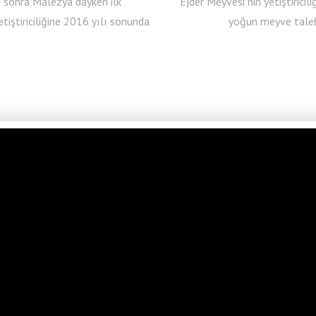
n sonra Malezya dayken ilk
Ejder Meyvesi nin yetiştirici
tiştiriciliğine 2016 yılı sonunda
yoğun meyve talebi