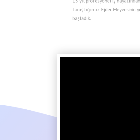
15 yıl profesyonel iş hayatında
tanıştığımız Ejder Meyvesinin ye
başladık.