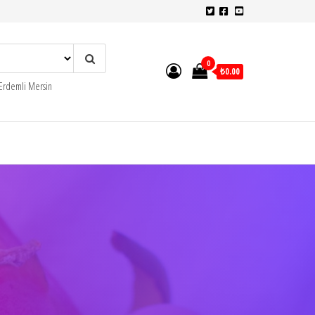
0
₺0.00
 Erdemli Mersin