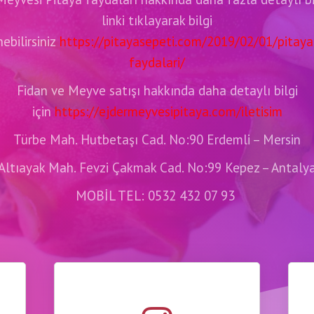
linki tıklayarak bilgi
ebilirsiniz
https://pitayasepeti.com/2019/02/01/pitaya
faydalari/
Fidan ve Meyve satışı hakkında daha detaylı bilgi
için
https://ejdermeyvesipitaya.com/iletisim
Türbe Mah. Hutbetaşı Cad. No:90 Erdemli – Mersin
Altıayak Mah. Fevzi Çakmak Cad. No:99 Kepez – Antaly
MOBİL TEL: 0532 432 07 93