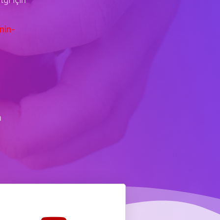
nin-
a