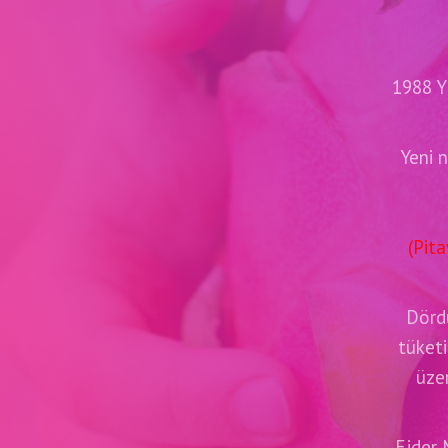
1988 Y
Yeni n
(Pita
Dördü
tüketi
üzer
Ejder 