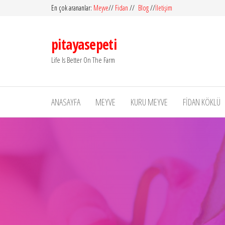
En çok arananlar:
Meyve
//
Fidan
//
Blog
//
İletişim
pitayasepeti
Life Is Better On The Farm
ANASAYFA
MEYVE
KURU MEYVE
FIDAN KÖKLÜ