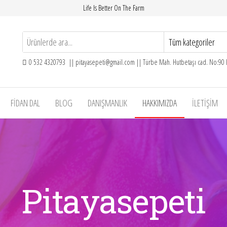
Life Is Better On The Farm
0 532 4320793 || pitayasepeti@gmail.com || Türbe Mah. Hutbetaşı cad. No:90
FIDAN DAL
BLOG
DANIŞMANLIK
HAKKIMIZDA
İLETIŞIM
Pitayasepeti