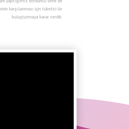
liğini yaptığımız dördüncü sene de
nin karşılanması için tüketici ile
buluşturmaya karar verdik.