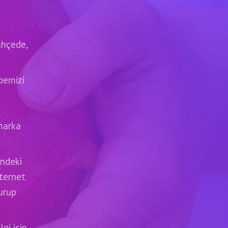
ahçede,
übemizi
marka
indeki
nternet
urup
gi için