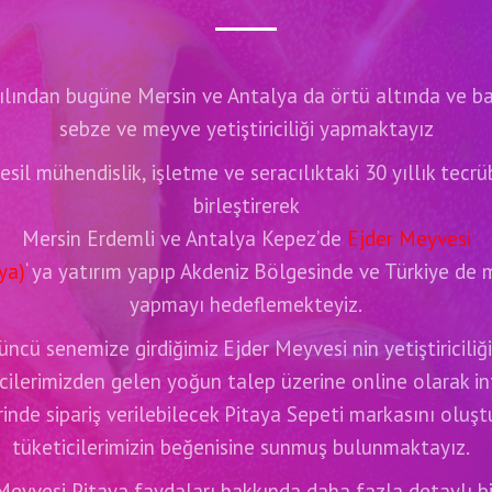
ılından bugüne Mersin ve Antalya da örtü altında ve b
sebze ve meyve yetiştiriciliği yapmaktayız
esil mühendislik, işletme ve seracılıktaki 30 yıllık tecr
birleştirerek
Mersin Erdemli ve Antalya Kepez’de
Ejder Meyvesi
ya)
‘ ya yatırım yapıp Akdeniz Bölgesinde ve Türkiye de 
yapmayı hedeflemekteyiz.
ncü senemize girdiğimiz Ejder Meyvesi nin yetiştiriciliğ
cilerimizden gelen yoğun talep üzerine online olarak i
inde sipariş verilebilecek Pitaya Sepeti markasını oluşt
tüketicilerimizin beğenisine sunmuş bulunmaktayız.
Meyvesi Pitaya faydaları hakkında daha fazla detaylı bil