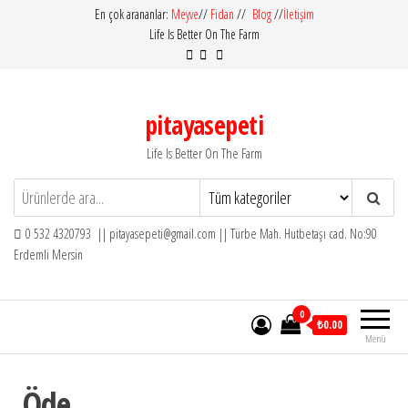
İçeriğe
En çok arananlar:
Meyve
//
Fidan
//
Blog
//
İletişim
Life Is Better On The Farm
atla
pitayasepeti
Life Is Better On The Farm
0 532 4320793 || pitayasepeti@gmail.com || Türbe Mah. Hutbetaşı cad. No:90
Erdemli Mersin
0
₺0.00
Menü
Öde