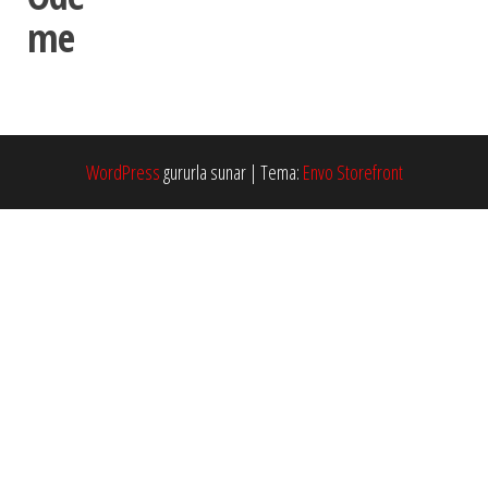
me
WordPress
gururla sunar
|
Tema:
Envo Storefront