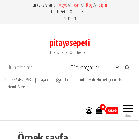
İçeriğe
En çok arananlar:
Meyve
//
Fidan
//
Blog
//
İletişim
Life Is Better On The Farm
atla
pitayasepeti
Life Is Better On The Farm
0 532 4320793 || pitayasepeti@gmail.com || Türbe Mah. Hutbetaşı cad. No:90
Erdemli Mersin
0
₺0.00
Menü
Örnek sayfa