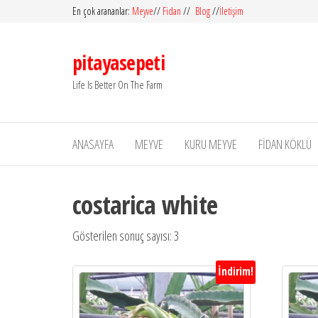
İçeriğe
En çok arananlar:
Meyve
//
Fidan
//
Blog
//
İletişim
atla
pitayasepeti
Life Is Better On The Farm
ANASAYFA
MEYVE
KURU MEYVE
FIDAN KÖKLÜ
costarica white
Gösterilen sonuç sayısı: 3
İndirim!