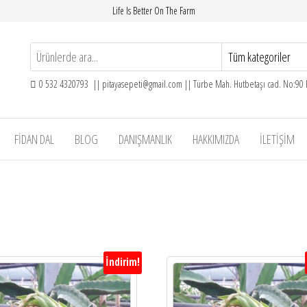
Life Is Better On The Farm
0 532 4320793 || pitayasepeti@gmail.com || Türbe Mah. Hutbetaşı cad. No:90
FIDAN DAL
BLOG
DANIŞMANLIK
HAKKIMIZDA
İLETIŞIM
İndirim!