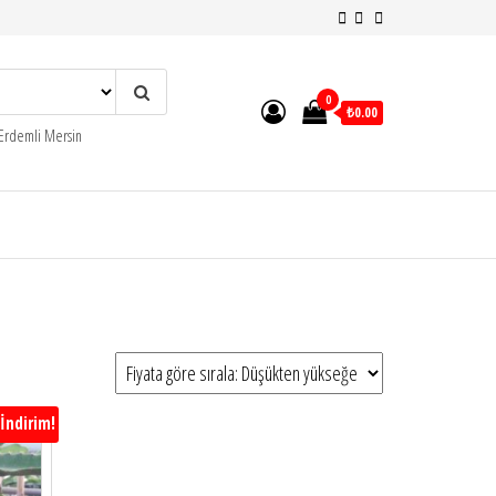
0
₺0.00
 Erdemli Mersin
İndirim!