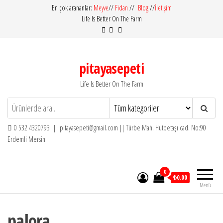
İçeriğe
En çok arananlar:
Meyve
//
Fidan
//
Blog
//
İletişim
Life Is Better On The Farm
atla
pitayasepeti
Life Is Better On The Farm
0 532 4320793 || pitayasepeti@gmail.com || Türbe Mah. Hutbetaşı cad. No:90
Erdemli Mersin
0
₺0.00
Menü
palora