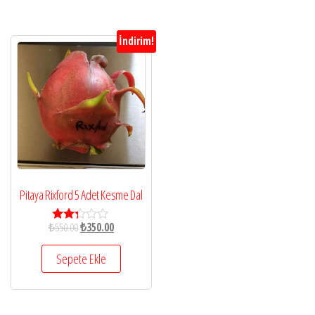
İndirim!
Pitaya Rixford 5 Adet Kesme Dal
₺
550.00
₺
350.00
5
üzeri
nden
Sepete Ekle
2.23
oy
aldı