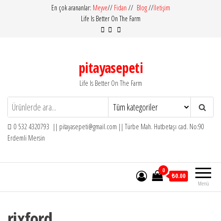
İçeriğe
En çok arananlar:
Meyve
//
Fidan
//
Blog
//
İletişim
Life Is Better On The Farm
atla
pitayasepeti
Life Is Better On The Farm
0 532 4320793 || pitayasepeti@gmail.com || Türbe Mah. Hutbetaşı cad. No:90
Erdemli Mersin
0
₺0.00
Menü
rixford