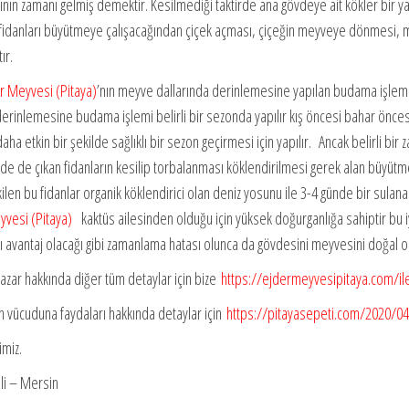
nın zamanı gelmiş demektir. Kesilmediği taktirde ana gövdeye ait kökler bir y
 fidanları büyütmeye çalışacağından çiçek açması, çiçeğin meyveye dönmesi, 
ır.
r Meyvesi (Pitaya)
’nın meyve dallarında derinlemesine yapılan budama işlem
derinlemesine budama işlemi belirli bir sezonda yapılır kış öncesi bahar öncesi
ha etkin bir şekilde sağlıklı bir sezon geçirmesi için yapılır. Ancak belirli
 de çıkan fidanların kesilip torbalanması köklendirilmesi gerek alan büyütmek
len bu fidanlar organik köklendirici olan deniz yosunu ile 3-4 günde bir sulana
yvesi (Pitaya)
kaktüs ailesinden olduğu için yüksek doğurganlığa sahiptir bu iy
avantaj olacağı gibi zamanlama hatası olunca da gövdesini meyvesini doğal ola
 pazar hakkında diğer tüm detaylar için bize
https://ejdermeyvesipitaya.com/il
n vücuduna faydaları hakkında detaylar için
https://pitayasepeti.com/2020/04/
miz.
li – Mersin