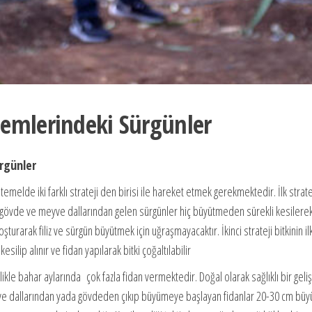
emlerindeki Sürgünler
rgünler
ken temelde iki farklı strateji den birisi ile hareket etmek gerekmektedir. İlk str
 gövde ve meyve dallarından gelen sürgünler hiç büyütmeden sürekli kesilerek
 koşturarak filiz ve sürgün büyütmek için uğraşmayacaktır. İkinci strateji bitkin
ilip alınır ve fidan yapılarak bitki çoğaltılabilir
likle bahar aylarında çok fazla fidan vermektedir. Doğal olarak sağlıklı bir geli
 dallarından yada gövdeden çıkıp büyümeye başlayan fidanlar 20-30 cm büyü