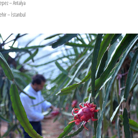
epez – Antalya
ehir – İstanbul