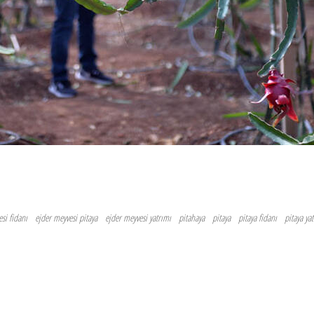
si fidanı
ejder meyvesi pitaya
ejder meyvesi yatrımı
pitahaya
pitaya
pitaya fidanı
pitaya yat