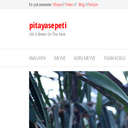
İçeriğe
En çok arananlar:
Meyve
//
Fidan
//
Blog
//
İletişim
atla
pitayasepeti
Life Is Better On The Farm
ANASAYFA
MEYVE
KURU MEYVE
FIDAN KÖKLÜ