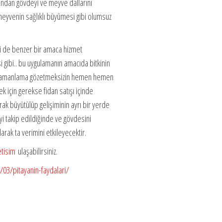
andan gövdeyi ve meyve dallarını
meyvenin sağlıklı büyümesi gibi olumsuz
i de benzer bir amaca hizmet
 gibi.. bu uygulamanın amacıda bitkinin
 bir zamanlama gözetmeksizin hemen hemen
 için gerekse fidan satışı içinde
rak büyütülüp gelişiminin ayrı bir yerde
i takip edildiğinde ve gövdesini
rak ta verimini etkileyecektir.
etisim
ulaşabilirsiniz.
03/pitayanin-faydalari/