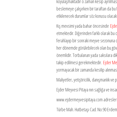
koyulaşmaktadır o zaman kesip ayrılması
beslemeye çalışırken bir taraftan da bu
etkilenecek durumlar söz konusu olacakt
Kış mevsimi yada bahar öncesinde
Ejde
etmektedir. Diğerinden farklı olarak bu 
ferahlayıp bir sonraki meyve sezonuna da
her dönemde görülebilecek olan bu gövde
önemlidir. Torbalanan yada saksılara diki
takip edilmesi gerekmektedir.
Ejder Me
yormayacak bir zamanda kesilip alınması 
Maliyetler, yetiştiricilik, danışmanlık ve
Ejder Meyvesi Pitaya nın sağlığa ve insa
www.ejdermeyvesipitaya.com adresleri
Türbe Mah. Hutbetaşı Cad. No:90 Erdem