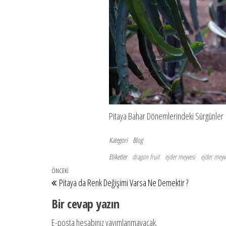
Pitaya Bahar Dönemlerindeki Sürgünler
Kategori
Blog
Etiketler
dragon fruit
ejder meyvesi
ejder meyve
Yazı
Önceki
ÖNCEKI
Pitaya da Renk Değişimi Varsa Ne Demektir ?
dolaşımı
Yazı
Bir cevap yazın
E-posta hesabınız yayımlanmayacak.