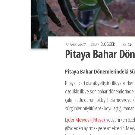
17 Nisan 2020
Yazarı
BLOGGER
33
Pitaya Bahar Dön
Pitaya Bahar Dönemlerindeki Sü
Pitaya ticari olarak yetiştiricilik yapılır
özellikle ilk ve son bahar dönemlerinde
çalışılır. Bu durum bitkiyi hızla meyveye
sürgünler büyütülerek koyulaştığı zaman kes
Ejder Meyvesi (Pitaya)
yetiştirirken özel
gövdeden ayırmak gerekmektedir. Meyve