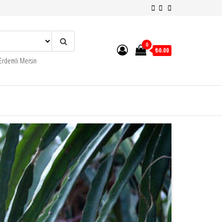
0
₺0.00
 Erdemli Mersin