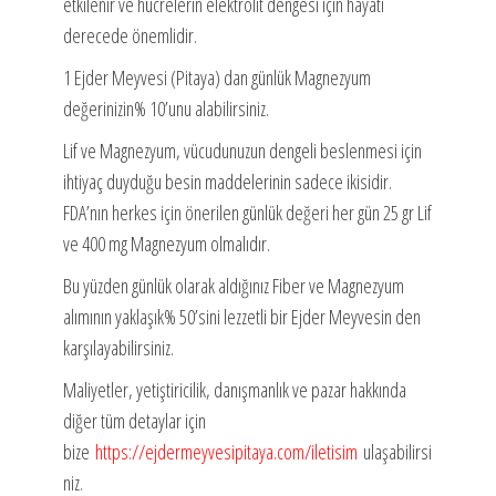
etkilenir ve hücrelerin elektrolit dengesi için hayati
derecede önemlidir.
1 Ejder Meyvesi (Pitaya) dan günlük Magnezyum
değerinizin% 10’unu alabilirsiniz.
Lif ve Magnezyum, vücudunuzun dengeli beslenmesi için
ihtiyaç duyduğu besin maddelerinin sadece ikisidir.
FDA’nın herkes için önerilen günlük değeri her gün 25 gr Lif
ve 400 mg Magnezyum olmalıdır.
Bu yüzden günlük olarak aldığınız Fiber ve Magnezyum
alımının yaklaşık% 50’sini lezzetli bir Ejder Meyvesin den
karşılayabilirsiniz.
Maliyetler, yetiştiricilik, danışmanlık ve pazar hakkında
diğer tüm detaylar için
bize
https://ejdermeyvesipitaya.com/iletisim
ulaşabilirsi
niz.