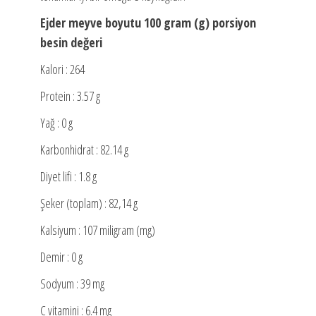
Ejder meyve boyutu 100 gram (g) porsiyon
besin değeri
Kalori : 264
Protein : 3.57 g
Yağ : 0 g
Karbonhidrat : 82.14 g
Diyet lifi : 1.8 g
Şeker (toplam) : 82,14 g
Kalsiyum : 107 miligram (mg)
Demir : 0 g
Sodyum : 39 mg
C vitamini : 6.4 mg