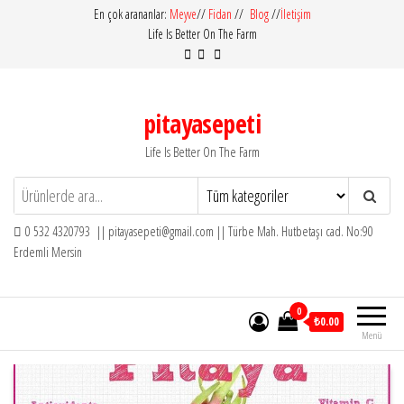
İçeriğe
En çok arananlar:
Meyve
//
Fidan
//
Blog
//
İletişim
Life Is Better On The Farm
atla
pitayasepeti
Life Is Better On The Farm
0 532 4320793 || pitayasepeti@gmail.com || Türbe Mah. Hutbetaşı cad. No:90
Erdemli Mersin
0
₺0.00
Menü