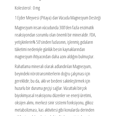
Kolesterol : 0 mg
1 Ejder Meyvesi (Pitaya) dan Vücuda Magnezyum Desteği
Magnezyum insan vücudunda 300’den fazla enzimatik
reaksiyondan sorumlu olan önemli bir mineraldir. FDA,
yetişkinlerin% 50’sinden fazlasının, işlenmiş gıdaların
tüketimi nedeniyle günlük besin kaynaklarından
magnezyum ihtiyacından daha azını aldığını bulmuştur.
Rahatlama minerali olarak adlandırılan Magnezyum,
beyindeki nörotransmiterlerin doğru çalışması için
gereklidir; bu da, aklı ve bedeni sakinleştirmek için
huzurlu bir duruma geçişi sağlar. Vücuttaki birçok
biyokimyasal reaksiyonu düzenler ve enerji üretimi,
oksijen alımı, merkezi sinir sistemi fonksiyonu, glikoz
metabolizması, kas aktivitesi gibi konularda derinden