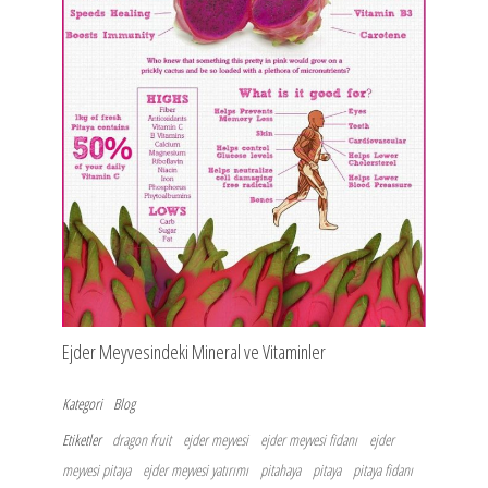
Ejder Meyvesindeki Mineral ve Vitaminler
Kategori
Blog
Etiketler
dragon fruit
ejder meyvesi
ejder meyvesi fidanı
ejder
meyvesi pitaya
ejder meyvesi yatırımı
pitahaya
pitaya
pitaya fidanı