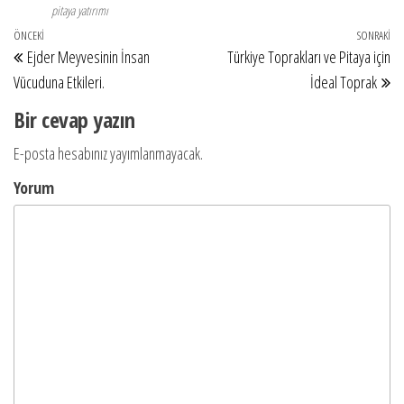
pitaya yatırımı
Yazı
Önceki
ÖNCEKI
SONRAKI
So
Ejder Meyvesinin İnsan
Türkiye Toprakları ve Pitaya için
dolaşımı
Yazı
Ya
Vücuduna Etkileri.
İdeal Toprak
Bir cevap yazın
E-posta hesabınız yayımlanmayacak.
Yorum