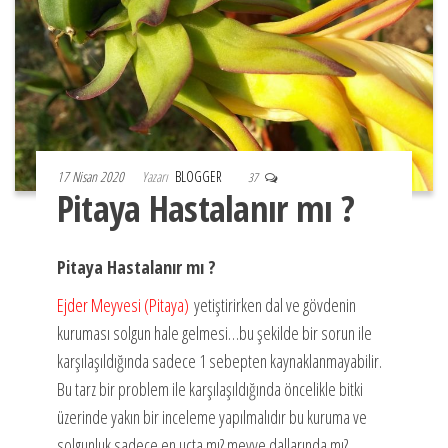
17 Nisan 2020
Yazarı
BLOGGER
37
Pitaya Hastalanır mı ?
Pitaya Hastalanır mı ?
Ejder Meyvesi (Pitaya)
yetiştirirken dal ve gövdenin
kuruması solgun hale gelmesi…bu şekilde bir sorun ile
karşılaşıldığında sadece 1 sebepten kaynaklanmayabilir.
Bu tarz bir problem ile karşılaşıldığında öncelikle bitki
üzerinde yakın bir inceleme yapılmalıdır bu kuruma ve
solgunluk sadece en uçta mı? meyve dallarında mı?