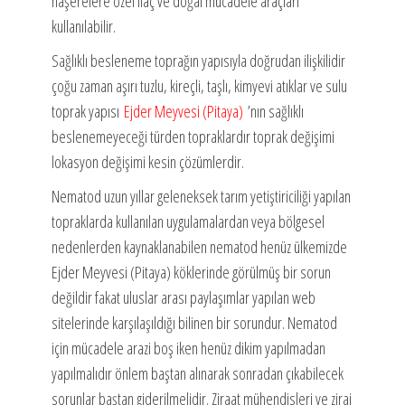
haşerelere özel ilaç ve doğal mücadele araçları
kullanılabilir.
Sağlıklı besleneme toprağın yapısıyla doğrudan ilişkilidir
çoğu zaman aşırı tuzlu, kireçli, taşlı, kimyevi atıklar ve sulu
toprak yapısı
Ejder Meyvesi (Pitaya)
’nın sağlıklı
beslenemeyeceği türden topraklardır toprak değişimi
lokasyon değişimi kesin çözümlerdir.
Nematod uzun yıllar geleneksek tarım yetiştiriciliği yapılan
topraklarda kullanılan uygulamalardan veya bölgesel
nedenlerden kaynaklanabilen nematod henüz ülkemizde
Ejder Meyvesi (Pitaya) köklerinde görülmüş bir sorun
değildir fakat uluslar arası paylaşımlar yapılan web
sitelerinde karşılaşıldığı bilinen bir sorundur. Nematod
için mücadele arazi boş iken henüz dikim yapılmadan
yapılmalıdır önlem baştan alınarak sonradan çıkabilecek
sorunlar baştan giderilmelidir. Ziraat mühendisleri ve zirai