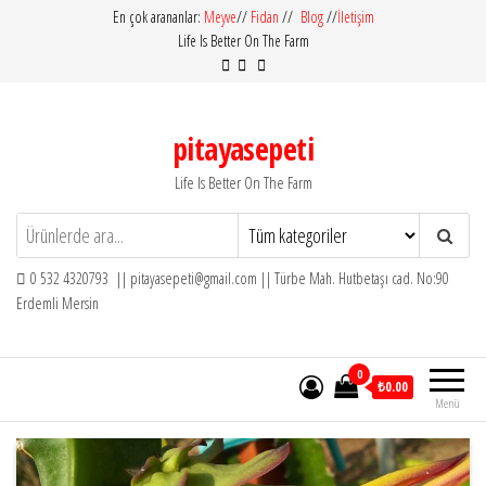
İçeriğe
En çok arananlar:
Meyve
//
Fidan
//
Blog
//
İletişim
Life Is Better On The Farm
atla
pitayasepeti
Life Is Better On The Farm
0 532 4320793 || pitayasepeti@gmail.com || Türbe Mah. Hutbetaşı cad. No:90
Erdemli Mersin
0
₺0.00
Menü