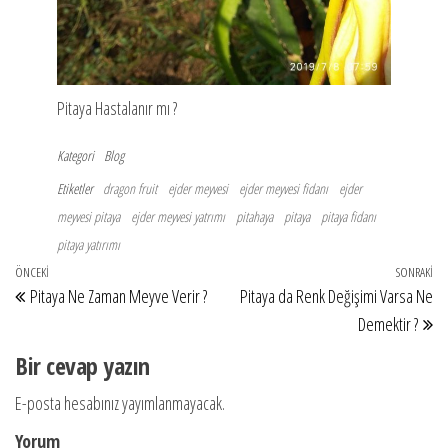
Pitaya Hastalanır mı ?
Kategori
Blog
Etiketler
dragon fruit
ejder meyvesi
ejder meyvesi fidanı
ejder
meyvesi pitaya
ejder meyvesi yatrımı
pitahaya
pitaya
pitaya fidanı
pitaya yatırımı
Yazı
Önceki
ÖNCEKI
SONRAKI
So
Pitaya Ne Zaman Meyve Verir ?
Pitaya da Renk Değişimi Varsa Ne
dolaşımı
Yazı
Ya
Demektir ?
Bir cevap yazın
E-posta hesabınız yayımlanmayacak.
Yorum