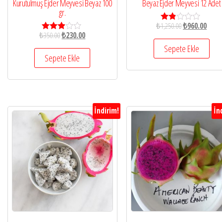
Kurutulmuş Ejder Meyvesi Beyaz 100
Beyaz Ejder Meyvesi 12 Adet
gr.
₺
1,250.00
₺
960.00
5
₺
350.00
₺
230.00
üzer
5
inde
üzerin
Sepete Ekle
n
den
Sepete Ekle
1.75
2.79
oy
oy aldı
aldı
İndirim!
İn