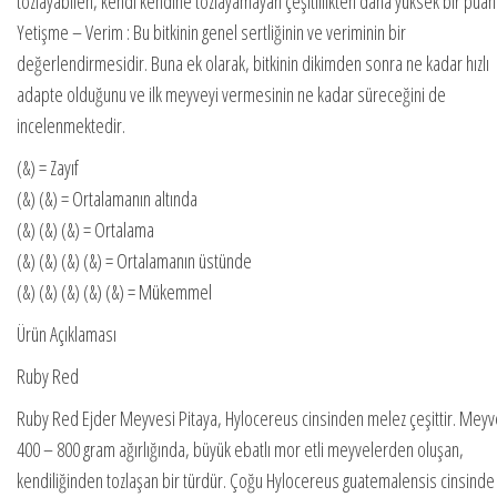
tozlayabilen, kendi kendine tozlayamayan çeşitlilikten daha yüksek bir puan 
Yetişme – Verim : Bu bitkinin genel sertliğinin ve veriminin bir
değerlendirmesidir. Buna ek olarak, bitkinin dikimden sonra ne kadar hızlı
adapte olduğunu ve ilk meyveyi vermesinin ne kadar süreceğini de
incelenmektedir.
(&) = Zayıf
(&) (&) = Ortalamanın altında
(&) (&) (&) = Ortalama
(&) (&) (&) (&) = Ortalamanın üstünde
(&) (&) (&) (&) (&) = Mükemmel
Ürün Açıklaması
Ruby Red
Ruby Red Ejder Meyvesi Pitaya, Hylocereus cinsinden melez çeşittir. Meyv
400 – 800 gram ağırlığında, büyük ebatlı mor etli meyvelerden oluşan,
kendiliğinden tozlaşan bir türdür. Çoğu Hylocereus guatemalensis cinsinde