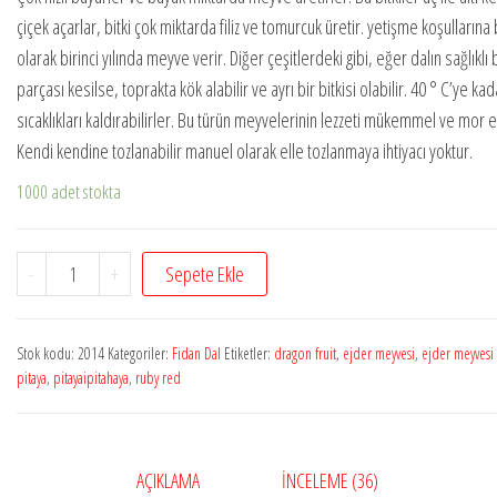
çiçek açarlar, bitki çok miktarda filiz ve tomurcuk üretir. yetişme koşullarına 
olarak birinci yılında meyve verir. Diğer çeşitlerdeki gibi, eğer dalın sağlıklı 
parçası kesilse, toprakta kök alabilir ve ayrı bir bitkisi olabilir. 40 ° C’ye kad
sıcaklıkları kaldırabilirler. Bu türün meyvelerinin lezzeti mükemmel ve mor et
Kendi kendine tozlanabilir manuel olarak elle tozlanmaya ihtiyacı yoktur.
1000 adet stokta
Pitaya
-
+
Sepete Ekle
Ruby
Red
Stok kodu:
2014
Kategoriler:
Fidan Dal
Etiketler:
dragon fruit
,
ejder meyvesi
,
ejder meyvesi
1
pitaya
,
pitayaipitahaya
,
ruby red
Adet
Kesme
Dal
AÇIKLAMA
İNCELEME (36)
adet