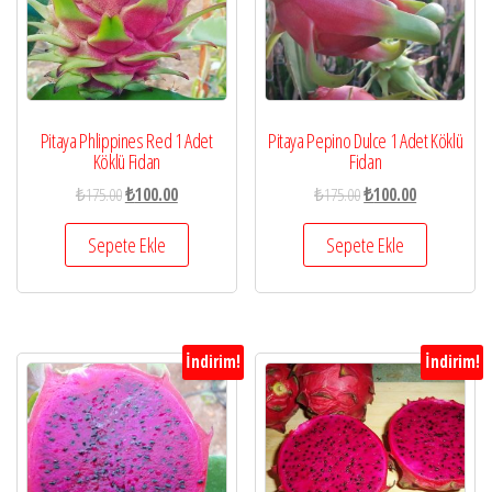
Pitaya Phlippines Red 1 Adet
Pitaya Pepino Dulce 1 Adet Köklü
Köklü Fidan
Fidan
₺
175.00
₺
100.00
₺
175.00
₺
100.00
Sepete Ekle
Sepete Ekle
İndirim!
İndirim!