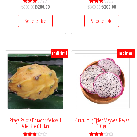
₺
300.00
₺
200.00
₺
300.00
₺
200.00
5
5
üzerind
üzerin
en
den
Sepete Ekle
Sepete Ekle
2.95
2.68
oy aldı
oy aldı
İndirim!
İndirim!
Pitaya Palora Ecuador Yellow 1
Kurutulmuş Ejder Meyvesi Beyaz
Adet Köklü Fidan
100 gr.