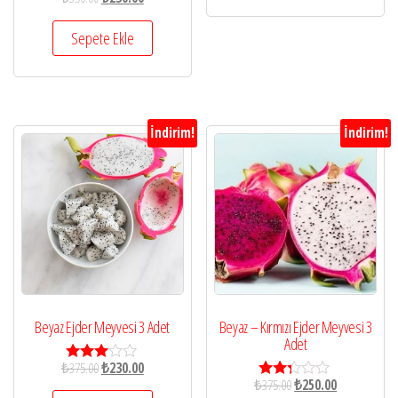
5
üzerin
den
Sepete Ekle
2.56
oy
aldı
İndirim!
İndirim!
Beyaz Ejder Meyvesi 3 Adet
Beyaz – Kırmızı Ejder Meyvesi 3
Adet
₺
375.00
₺
230.00
5
₺
375.00
₺
250.00
üzerind
5
en