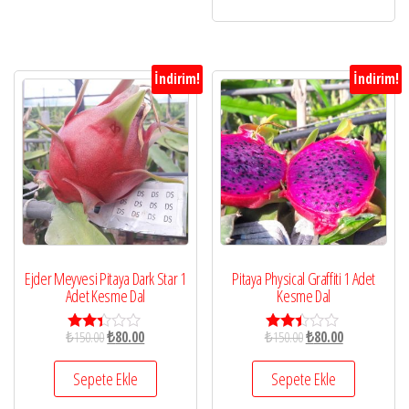
aldı
İndirim!
İndirim!
Ejder Meyvesi Pitaya Dark Star 1
Pitaya Physical Graffiti 1 Adet
Adet Kesme Dal
Kesme Dal
₺
150.00
₺
80.00
₺
150.00
₺
80.00
5
5
üzeri
üzerin
nden
den
Sepete Ekle
Sepete Ekle
2.28
2.35
oy
oy