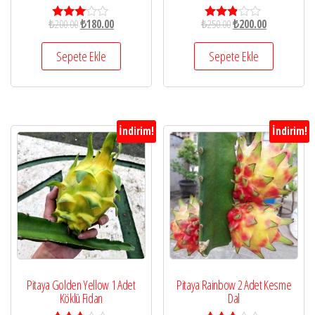
₺
200.00
₺
180.00
₺
250.00
₺
200.00
5
5
üzerind
üzerin
en
den
Sepete Ekle
Sepete Ekle
2.99
2.78
oy aldı
oy aldı
İndirim!
İndirim!
Pitaya Golden Yellow 1 Adet
Pitaya Rainbow 2 Adet Kesme
Köklü Fidan
Dal