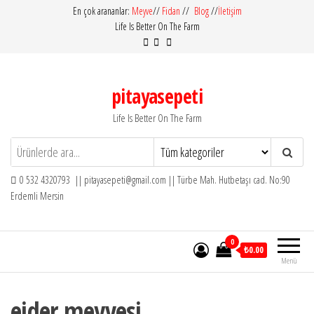
İçeriğe
En çok arananlar:
Meyve
//
Fidan
//
Blog
//
İletişim
Life Is Better On The Farm
atla
pitayasepeti
Life Is Better On The Farm
0 532 4320793 || pitayasepeti@gmail.com || Türbe Mah. Hutbetaşı cad. No:90
Erdemli Mersin
0
₺0.00
Menü
ejder meyvesi