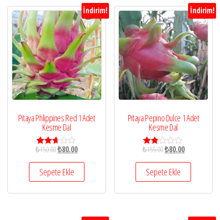
İndirim!
İndirim!
Pitaya Phlippines Red 1 Adet
Pitaya Pepino Dulce 1 Adet
Kesme Dal
Kesme Dal
₺
150.00
₺
80.00
₺
155.00
₺
80.00
5
5
üzerin
üzer
den
inde
Sepete Ekle
Sepete Ekle
2.59
n
oy aldı
1.80
oy
aldı