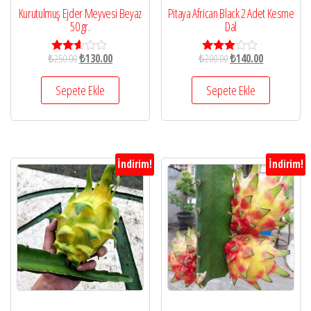
Kurutulmuş Ejder Meyvesi Beyaz
Pitaya African Black 2 Adet Kesme
50 gr.
Dal
₺
250.00
₺
130.00
₺
200.00
₺
140.00
5
5
üzerin
üzerin
den
den
Sepete Ekle
Sepete Ekle
2.56
2.82
oy
oy aldı
aldı
İndirim!
İndirim!