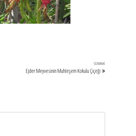
SONRAKI
Sonraki
Ejder Meyvesinin Muhteşem Kokulu Çiçeği
Yazı