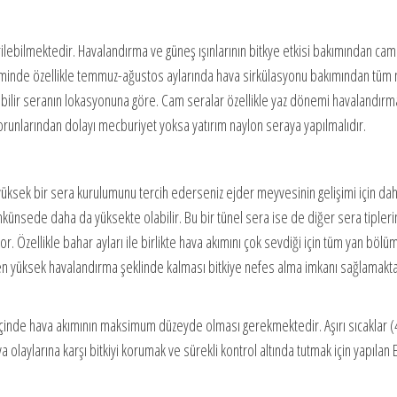
ilebilmektedir. Havalandırma ve güneş ışınlarının bitkye etkisi bakımından cam
inde özellikle temmuz-ağustos aylarında hava sirkülasyonu bakımından tüm na
bilir seranın lokasyonuna göre. Cam seralar özellikle yaz dönemi havalandırma,
orunlarından dolayı mecburiyet yoksa yatırım naylon seraya yapılmalıdır.
yüksek bir sera kurulumunu tercih ederseniz ejder meyvesinin gelişimi için daha
nsede daha da yüksekte olabilir. Bu bir tünel sera ise de diğer sera tipler
. Özellikle bahar ayları ile birlikte hava akımını çok sevdiği için tüm yan böl
 yüksek havalandırma şeklinde kalması bitkiye nefes alma imkanı sağlamakta ve
çinde hava akımının maksimum düzeyde olması gerekmektedir. Aşırı sıcaklar (45 
va olaylarına karşı bitkiyi korumak ve sürekli kontrol altında tutmak için yapıl