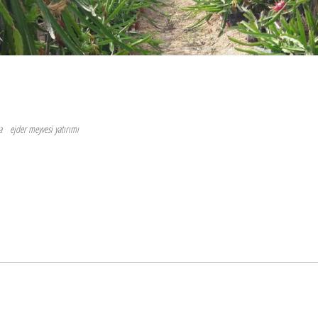
a
ejder meyvesi yatırımı