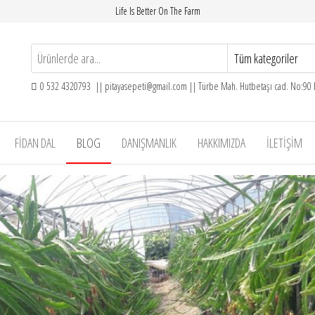
Life Is Better On The Farm
0 532 4320793 || pitayasepeti@gmail.com || Türbe Mah. Hutbetaşı cad. No:90
FIDAN DAL
BLOG
DANIŞMANLIK
HAKKIMIZDA
İLETIŞIM