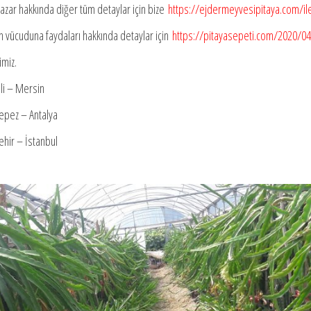
 pazar hakkında diğer tüm detaylar için bize
https://ejdermeyvesipitaya.com/il
n vücuduna faydaları hakkında detaylar için
https://pitayasepeti.com/2020/04/
miz.
li – Mersin
epez – Antalya
ehir – İstanbul