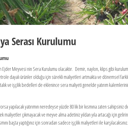
taya Serası Kurulumu
ulumu
an Ejder Meyvesi nin Sera Kurulumu olacaktır. Demir, naylon, klips gibi kurulum
trole dayalı ürünler olduğu için sürekli maliyetleri artmakta ve dönemsel farkl
alık ve işçilik bedelleri de eklenince sera maliyeti genelde yatırım kalemlerin
orsa yapılacak yatırımın neredeyse yüzde 80 lik bir kısmına zaten sahipsiniz de
 ek maliyetler çıkmayacak ve meyve alma adetiniz yıldan yıla artacağı için gelirini
smını başta yaptığınız için sonradan sadece işçilik maliyetleri ile karşılacaksınız.