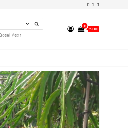
0
₺0.00
 Erdemli Mersin