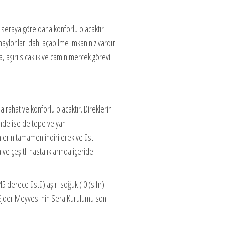
 seraya göre daha konforlu olacaktır
ylonları dahi açabilme imkanınız vardır
 aşırı sıcaklık ve camın mercek görevi
 rahat ve konforlu olacaktır. Direklerin
inde ise de tepe ve yan
ümlerin tamamen indirilerek ve üst
 çeşitli hastalıklarında içeride
derece üstü) aşırı soğuk ( 0 (sıfır)
an Ejder Meyvesi nin Sera Kurulumu son