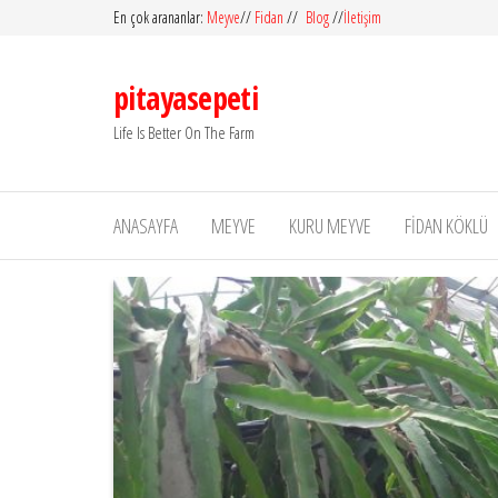
İçeriğe
En çok arananlar:
Meyve
//
Fidan
//
Blog
//
İletişim
atla
pitayasepeti
Life Is Better On The Farm
ANASAYFA
MEYVE
KURU MEYVE
FIDAN KÖKLÜ