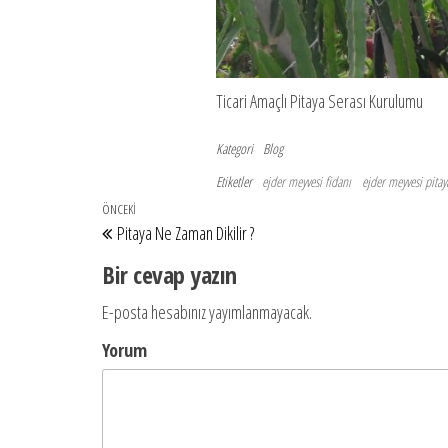
Ticari Amaçlı Pitaya Serası Kurulumu
Kategori
Blog
Etiketler
ejder meyvesi fidanı
ejder meyvesi pitay
Yazı
Önceki
ÖNCEKI
Pitaya Ne Zaman Dikilir ?
dolaşımı
Yazı
Bir cevap yazın
E-posta hesabınız yayımlanmayacak.
Yorum