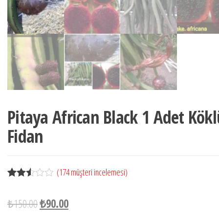
Pitaya African Black 1 Adet Kökl
Fidan
(
174
müşteri incelemesi)
174
müşte
ri
₺
150.00
₺
90.00
puanı
na