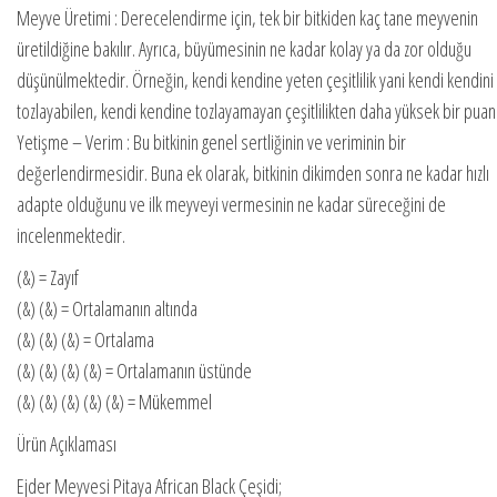
Meyve Üretimi : Derecelendirme için, tek bir bitkiden kaç tane meyvenin
üretildiğine bakılır. Ayrıca, büyümesinin ne kadar kolay ya da zor olduğu
düşünülmektedir. Örneğin, kendi kendine yeten çeşitlilik yani kendi kendini
tozlayabilen, kendi kendine tozlayamayan çeşitlilikten daha yüksek bir puan 
Yetişme – Verim : Bu bitkinin genel sertliğinin ve veriminin bir
değerlendirmesidir. Buna ek olarak, bitkinin dikimden sonra ne kadar hızlı
adapte olduğunu ve ilk meyveyi vermesinin ne kadar süreceğini de
incelenmektedir.
(&) = Zayıf
(&) (&) = Ortalamanın altında
(&) (&) (&) = Ortalama
(&) (&) (&) (&) = Ortalamanın üstünde
(&) (&) (&) (&) (&) = Mükemmel
Ürün Açıklaması
Ejder Meyvesi Pitaya African Black Çeşidi;