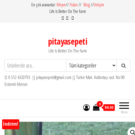
İçeriğe
En çok arananlar:
Meyve
//
Fidan
//
Blog
//
İletişim
Life Is Better On The Farm
atla
pitayasepeti
Life Is Better On The Farm
0 532 4320793 || pitayasepeti@gmail.com || Türbe Mah. Hutbetaşı cad. No:90
Erdemli Mersin
0
₺0.00
Menü
İndirim!