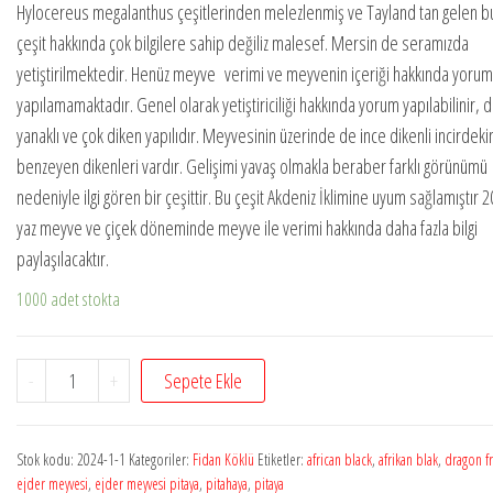
dayan
Hylocereus megalanthus çeşitlerinden melezlenmiş ve Tayland tan gelen b
arak 5
çeşit hakkında çok bilgilere sahip değiliz malesef. Mersin de seramızda
üzerin
den
yetiştirilmektedir. Henüz meyve verimi ve meyvenin içeriği hakkında yorum
2.45
yapılamamaktadır. Genel olarak yetiştiriciliği hakkında yorum yapılabilinir, d
puan
aldı
yanaklı ve çok diken yapılıdır. Meyvesinin üzerinde de ince dikenli incirdeki
benzeyen dikenleri vardır. Gelişimi yavaş olmakla beraber farklı görünümü
nedeniyle ilgi gören bir çeşittir. Bu çeşit Akdeniz İklimine uyum sağlamıştır 
yaz meyve ve çiçek döneminde meyve ile verimi hakkında daha fazla bilgi
paylaşılacaktır.
1000 adet stokta
Pitaya
-
+
Sepete Ekle
African
Black
Stok kodu:
2024-1-1
Kategoriler:
Fidan Köklü
Etiketler:
african black
,
afrikan blak
,
dragon fr
1
ejder meyvesi
,
ejder meyvesi pitaya
,
pitahaya
,
pitaya