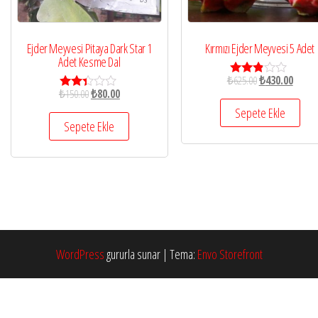
Ejder Meyvesi Pitaya Dark Star 1
Kırmızı Ejder Meyvesi 5 Adet
Adet Kesme Dal
₺
625.00
₺
430.00
5
₺
150.00
₺
80.00
üzerin
5
den
üzeri
Sepete Ekle
2.71
nden
Sepete Ekle
oy aldı
2.28
oy
aldı
WordPress
gururla sunar
|
Tema:
Envo Storefront