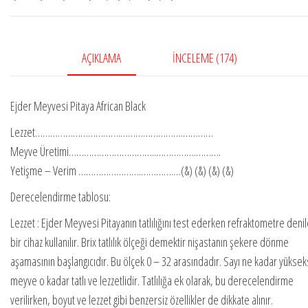
Adet
Köklü
Fidan
AÇIKLAMA
İNCELEME (174)
adet
Ejder Meyvesi Pitaya African Black
Lezzet…………………………….…………………….…………
Meyve Üretimi……………………………..…………….……….
Yetişme – Verim …………………….………….…(&) (&) (&) (&)
Derecelendirme tablosu:
Lezzet : Ejder Meyvesi Pitayanın tatlılığını test ederken refraktometre deni
bir cihaz kullanılır. Brix tatlılık ölçeği demektir nişastanın şekere dönme
aşamasının başlangıcıdır. Bu ölçek 0 – 32 arasındadır. Sayı ne kadar yükse
meyve o kadar tatlı ve lezzetlidir. Tatlılığa ek olarak, bu derecelendirme
verilirken, boyut ve lezzet gibi benzersiz özellikler de dikkate alınır.