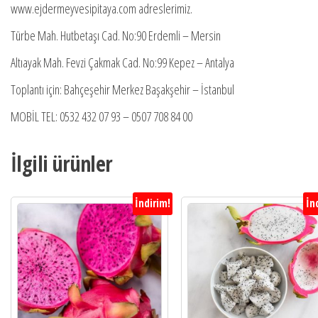
www.ejdermeyvesipitaya.com adreslerimiz.
Türbe Mah. Hutbetaşı Cad. No:90 Erdemli – Mersin
Altıayak Mah. Fevzi Çakmak Cad. No:99 Kepez – Antalya
Toplantı için: Bahçeşehir Merkez Başakşehir – İstanbul
MOBİL TEL: 0532 432 07 93 – 0507 708 84 00
İlgili ürünler
İndirim!
İn