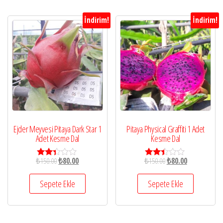
İndirim!
İndirim!
Ejder Meyvesi Pitaya Dark Star 1
Pitaya Physical Graffiti 1 Adet
Adet Kesme Dal
Kesme Dal
₺
150.00
₺
80.00
₺
150.00
₺
80.00
5
5
üzeri
üzerin
nden
den
Sepete Ekle
Sepete Ekle
2.28
2.35
oy
oy
aldı
aldı