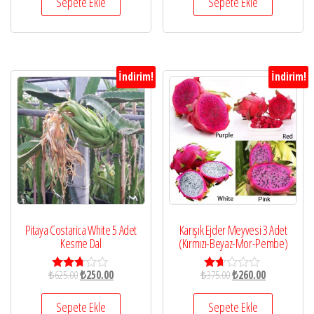
Sepete Ekle
Sepete Ekle
2.97
2.41
oy aldı
oy
aldı
İndirim!
İndirim!
Pitaya Costarica White 5 Adet
Karışık Ejder Meyvesi 3 Adet
Kesme Dal
(Kırmızı-Beyaz-Mor-Pembe)
₺
625.00
₺
250.00
₺
375.00
₺
260.00
5
5
üzerin
üze
den
rind
Sepete Ekle
Sepete Ekle
2.67
en