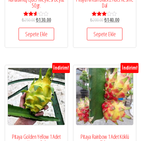
50 gr.
Dal
₺
250.00
₺
130.00
₺
200.00
₺
140.00
5
5
üzerin
üzerin
den
den
Sepete Ekle
Sepete Ekle
2.56
2.82
oy
oy aldı
aldı
İndirim!
İndirim!
Pitaya Golden Yellow 1 Adet
Pitaya Rainbow 1 Adet Köklü