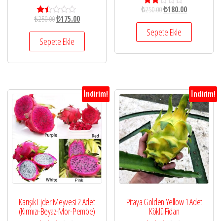
₺
250.00
₺
180.00
5
₺
250.00
₺
175.00
üzer
5
inde
üze
Sepete Ekle
n
rin
Sepete Ekle
1.77
den
oy
1.4
aldı
0
oy
aldı
İndirim!
İndirim!
Karışık Ejder Meyvesi 2 Adet
Pitaya Golden Yellow 1 Adet
(Kırmızı-Beyaz-Mor-Pembe)
Köklü Fidan