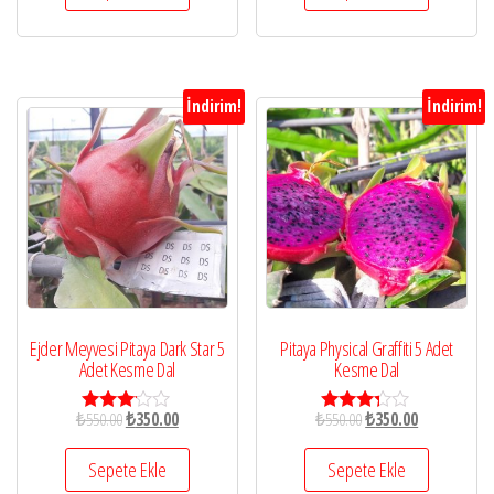
oy aldı
1.6
0
oy
aldı
İndirim!
İndirim!
Ejder Meyvesi Pitaya Dark Star 5
Pitaya Physical Graffiti 5 Adet
Adet Kesme Dal
Kesme Dal
₺
550.00
₺
350.00
₺
550.00
₺
350.00
5
5
üzerind
üzerind
en
en
Sepete Ekle
Sepete Ekle
3.00
3.20
oy aldı
oy aldı