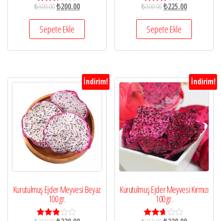
₺
300.00
₺
200.00
₺
300.00
₺
225.00
5
5
üzerin
üzerin
den
den
Sepete Ekle
Sepete Ekle
2.68
2.71
oy aldı
oy aldı
İndirim!
İndirim!
Kurutulmuş Ejder Meyvesi Beyaz
Kurutulmuş Ejder Meyvesi Kırmızı
100 gr.
100 gr.