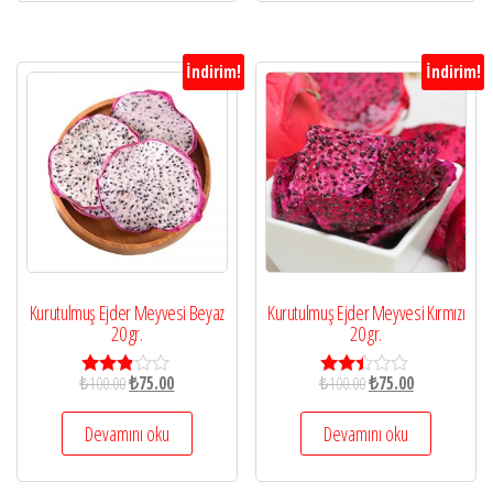
İndirim!
İndirim!
Kurutulmuş Ejder Meyvesi Beyaz
Kurutulmuş Ejder Meyvesi Kırmızı
20 gr.
20 gr.
₺
100.00
₺
75.00
₺
100.00
₺
75.00
5
5
üzerin
üzeri
den
nden
Devamını oku
Devamını oku
2.78
2.33
oy aldı
oy
aldı