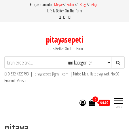
İçeriğe
En çok arananlar:
Meyve
//
Fidan
//
Blog
//
İletişim
Life Is Better On The Farm
atla
pitayasepeti
Life Is Better On The Farm
0 532 4320793 || pitayasepeti@gmail.com || Türbe Mah. Hutbetaşı cad. No:90
Erdemli Mersin
0
₺0.00
Menü
pitaya