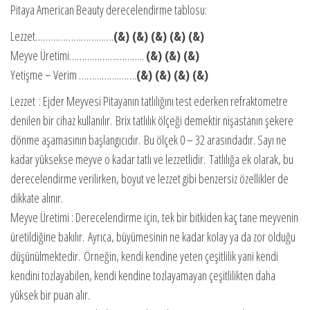
Pitaya American Beauty derecelendirme tablosu:
Lezzet………………………….
(&) (&) (&) (&) (&)
Meyve Üretimi……………….………..
(&) (&) (&)
Yetişme – Verim …………….…….
(&) (&) (&) (&)
Lezzet : Ejder Meyvesi Pitayanın tatlılığını test ederken refraktometre
denilen bir cihaz kullanılır. Brix tatlılık ölçeği demektir nişastanın şekere
dönme aşamasının başlangıcıdır. Bu ölçek 0 – 32 arasındadır. Sayı ne
kadar yüksekse meyve o kadar tatlı ve lezzetlidir. Tatlılığa ek olarak, bu
derecelendirme verilirken, boyut ve lezzet gibi benzersiz özellikler de
dikkate alınır.
Meyve Üretimi : Derecelendirme için, tek bir bitkiden kaç tane meyvenin
üretildiğine bakılır. Ayrıca, büyümesinin ne kadar kolay ya da zor olduğu
düşünülmektedir. Örneğin, kendi kendine yeten çeşitlilik yani kendi
kendini tozlayabilen, kendi kendine tozlayamayan çeşitlilikten daha
yüksek bir puan alır.