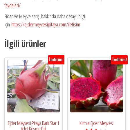
faydalari/
Fidan ve Meyve satışı hakkında daha detaylı bilgi
için
https://ejdermeyvesipitaya.com/iletisim
İlgili ürünler
İndirim!
İndirim!
Ejder Meyvesi Pitaya Dark Star 1
Kırmızı Ejder Meyvesi
Adet Kesme Dal