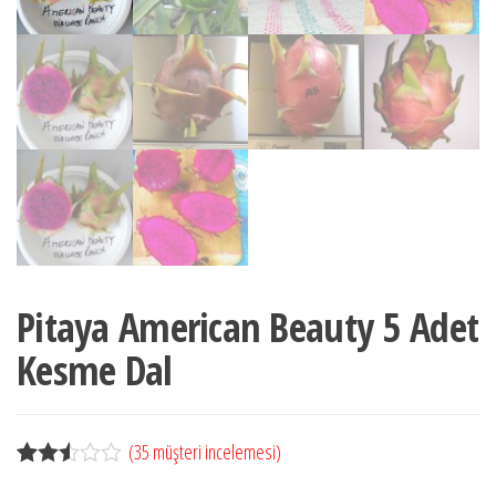
Pitaya American Beauty 5 Adet
Kesme Dal
(
35
müşteri incelemesi)
35
müşte