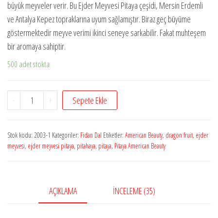
büyük meyveler verir. Bu Ejder Meyvesi Pitaya çeşidi, Mersin Erdemli
ve Antalya Kepez topraklarına uyum sağlamıştır. Biraz geç büyüme
göstermektedir meyve verimi ikinci seneye sarkabilir. Fakat muhteşem
bir aromaya sahiptir.
500 adet stokta
Pitaya
-
+
Sepete Ekle
American
Beauty
Stok kodu:
2003-1
Kategoriler:
Fidan Dal
Etiketler:
American Beauty
,
dragon fruit
,
ejder
5
meyvesi
,
ejder meyvesi pitaya
,
pitahaya
,
pitaya
,
Pitaya American Beauty
Adet
Kesme
Dal
AÇIKLAMA
İNCELEME (35)
adet