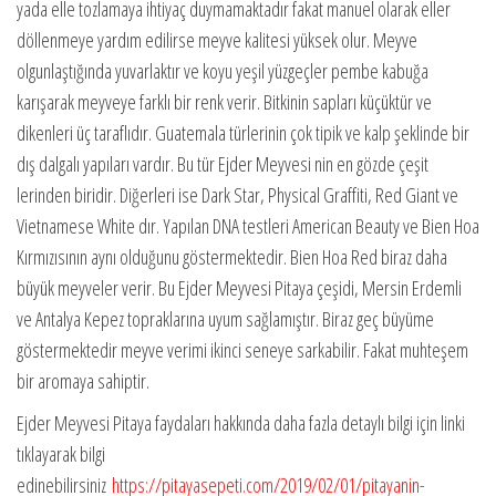
yada elle tozlamaya ihtiyaç duymamaktadır fakat manuel olarak eller
döllenmeye yardım edilirse meyve kalitesi yüksek olur. Meyve
olgunlaştığında yuvarlaktır ve koyu yeşil yüzgeçler pembe kabuğa
karışarak meyveye farklı bir renk verir. Bitkinin sapları küçüktür ve
dikenleri üç taraflıdır. Guatemala türlerinin çok tipik ve kalp şeklinde bir
dış dalgalı yapıları vardır. Bu tür Ejder Meyvesi nin en gözde çeşit
lerinden biridir. Diğerleri ise Dark Star, Physical Graffiti, Red Giant ve
Vietnamese White dır. Yapılan DNA testleri American Beauty ve Bien Hoa
Kırmızısının aynı olduğunu göstermektedir. Bien Hoa Red biraz daha
büyük meyveler verir. Bu Ejder Meyvesi Pitaya çeşidi, Mersin Erdemli
ve Antalya Kepez topraklarına uyum sağlamıştır. Biraz geç büyüme
göstermektedir meyve verimi ikinci seneye sarkabilir. Fakat muhteşem
bir aromaya sahiptir.
Ejder Meyvesi Pitaya faydaları hakkında daha fazla detaylı bilgi için linki
tıklayarak bilgi
edinebilirsiniz
https://pitayasepeti.com/2019/02/01/pitayanin-