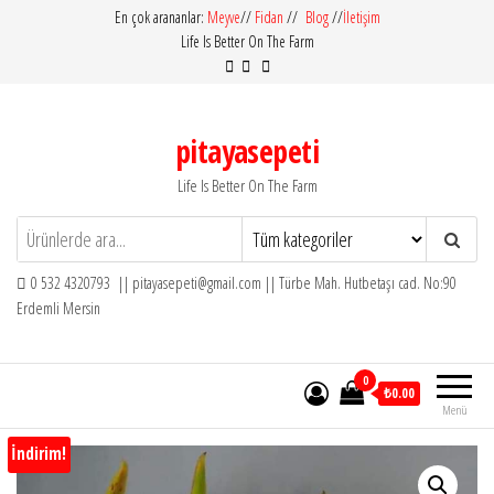
İçeriğe
En çok arananlar:
Meyve
//
Fidan
//
Blog
//
İletişim
Life Is Better On The Farm
atla
pitayasepeti
Life Is Better On The Farm
0 532 4320793 || pitayasepeti@gmail.com || Türbe Mah. Hutbetaşı cad. No:90
Erdemli Mersin
0
₺0.00
Menü
İndirim!