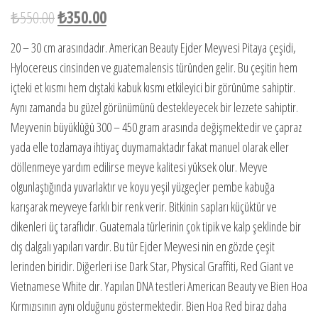
ri
₺
550.00
₺
350.00
puanı
na
dayan
20 – 30 cm arasındadır. American Beauty Ejder Meyvesi Pitaya çeşidi,
arak 5
Hylocereus cinsinden ve guatemalensis türünden gelir. Bu çeşitin hem
üzerin
den
içteki et kısmı hem dıştaki kabuk kısmı etkileyici bir görünüme sahiptir.
2.46
Aynı zamanda bu güzel görünümünü destekleyecek bir lezzete sahiptir.
puan
aldı
Meyvenin büyüklüğü 300 – 450 gram arasında değişmektedir ve çapraz
yada elle tozlamaya ihtiyaç duymamaktadır fakat manuel olarak eller
döllenmeye yardım edilirse meyve kalitesi yüksek olur. Meyve
olgunlaştığında yuvarlaktır ve koyu yeşil yüzgeçler pembe kabuğa
karışarak meyveye farklı bir renk verir. Bitkinin sapları küçüktür ve
dikenleri üç taraflıdır. Guatemala türlerinin çok tipik ve kalp şeklinde bir
dış dalgalı yapıları vardır. Bu tür Ejder Meyvesi nin en gözde çeşit
lerinden biridir. Diğerleri ise Dark Star, Physical Graffiti, Red Giant ve
Vietnamese White dır. Yapılan DNA testleri American Beauty ve Bien Hoa
Kırmızısının aynı olduğunu göstermektedir. Bien Hoa Red biraz daha