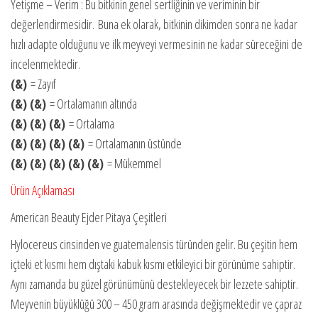
Yetişme – Verim : Bu bitkinin genel sertliğinin ve veriminin bir
değerlendirmesidir. Buna ek olarak, bitkinin dikimden sonra ne kadar
hızlı adapte olduğunu ve ilk meyveyi vermesinin ne kadar süreceğini de
incelenmektedir.
(
&)
= Zayıf
(
&) (&)
= Ortalamanın altında
(
&) (&) (&)
= Ortalama
(
&) (&) (&) (&)
= Ortalamanın üstünde
(
&) (&) (&) (&) (&)
= Mükemmel
Ürün Açıklaması
American Beauty Ejder Pitaya Çeşitleri
Hylocereus cinsinden ve guatemalensis türünden gelir. Bu çeşitin hem
içteki et kısmı hem dıştaki kabuk kısmı etkileyici bir görünüme sahiptir.
Aynı zamanda bu güzel görünümünü destekleyecek bir lezzete sahiptir.
Meyvenin büyüklüğü 300 – 450 gram arasında değişmektedir ve çapraz