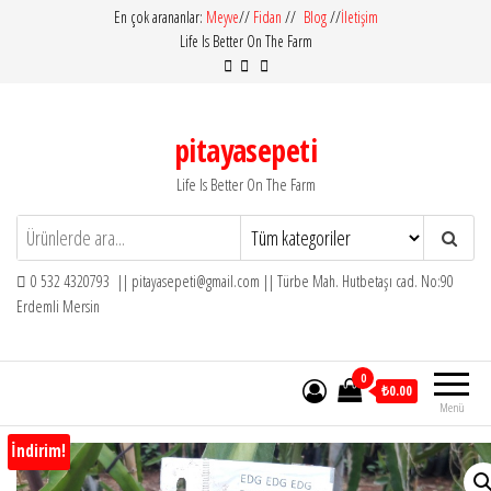
İçeriğe
En çok arananlar:
Meyve
//
Fidan
//
Blog
//
İletişim
Life Is Better On The Farm
atla
pitayasepeti
Life Is Better On The Farm
0 532 4320793 || pitayasepeti@gmail.com || Türbe Mah. Hutbetaşı cad. No:90
Erdemli Mersin
0
₺0.00
Menü
İndirim!