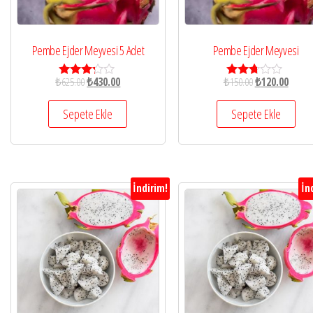
Pembe Ejder Meyvesi 5 Adet
Pembe Ejder Meyvesi
₺
625.00
₺
430.00
₺
150.00
₺
120.00
5
5
üzerind
üzerin
en
den
Sepete Ekle
Sepete Ekle
3.11
2.62
oy aldı
oy aldı
İndirim!
İn