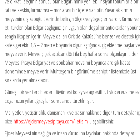
ve dikkatli seçimin sonucu olan Edgar, minik yenilebilir siyah tohumlarla birl
tatlı ve keskin, kırmızımsı – mor arası bir iç ete sahiptir. Yuvarlak kırmızı
meyvenin dış kabuğu üzerinde belirgin ölçek ve yüzgeçleri vardır. Kırmızı v
etli türden olan Edgar sağlığınız için uygun olan doğal bir antioksidan yönü
zengin likopen içerir. Meyve dalları Orkide Kaktüsü’ne benzer ve destek için
kafes gerekir. 1,5 – 2 metre boyunda olgunlaştığında, çiçeklenme başlar ve
meyve verir. Meyve çiçek açtıktan dört ila beş hafta sonra olgunlaşır. Ejder
Meyvesi Pitaya Edgar yaz ve sonbahar mevsimi boyunca ardışık hasat
döneminde meyve verir. Muhteşem bir görünüme sahiptir listemizde üst
sıralarda yer almaktadır.
Güneşli bir yer tercih eder. Büyümesi kolay ve agresiftir. Hylocereus melez
Edgar uzun yıllar uğraşılar sonrasında türetilmiştir.
Maliyetler, yetiştiricilik, danışmanlık ve pazar hakkında diğer tüm detaylar iç
bize
https://ejdermeyvesipitaya.com/iletisim
ulaşabilirsiniz.
Ejder Meyvesi nin sağlığa ve insan vücuduna faydaları hakkında detaylar