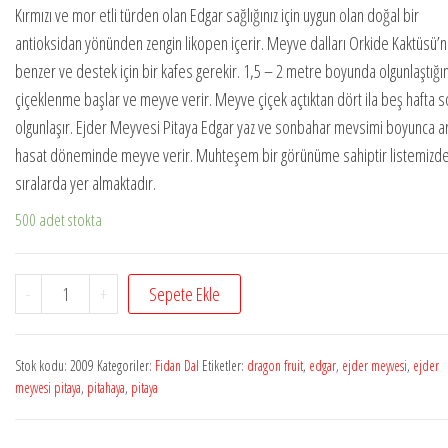
Kırmızı ve mor etli türden olan Edgar sağlığınız için uygun olan doğal bir
antioksidan yönünden zengin likopen içerir. Meyve dalları Orkide Kaktüsü’
benzer ve destek için bir kafes gerekir. 1,5 – 2 metre boyunda olgunlaştığı
çiçeklenme başlar ve meyve verir. Meyve çiçek açtıktan dört ila beş hafta 
olgunlaşır. Ejder Meyvesi Pitaya Edgar yaz ve sonbahar mevsimi boyunca ar
hasat döneminde meyve verir. Muhteşem bir görünüme sahiptir listemizde
sıralarda yer almaktadır.
500 adet stokta
Pitaya
-
+
Sepete Ekle
Edgar
1
Stok kodu:
2009
Kategoriler:
Fidan Dal
Etiketler:
dragon fruit
,
edgar
,
ejder meyvesi
,
ejder
Adet
meyvesi pitaya
,
pitahaya
,
pitaya
Kesme
Dal