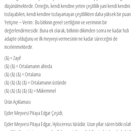
düşünülmektedir. Örneğin, kendi kendine yeten çeşitlilik yani kendi kendini
tozlayabilen, kendi kendine tozlayamayan çeşitlilikten daha yüksek bir puan 
Yetişme – Verim : Bu bitkinin genel sertliğinin ve veriminin bir
değerlendirmesidir. Buna ek olarak, bitkinin dikimden sonra ne kadar hızlı
adapte olduğunu ve ilk meyveyi vermesinin ne kadar süreceğini de
incelenmektedir.
(&) = Zayıf
(&) (&) = Ortalamanın altında
(&) (&) (&) = Ortalama
(&) (&) (&) (&) = Ortalamanın üstünde
(&) (&) (&) (&) (&) = Mükemmel
Ürün Açıklaması
Ejder Meyvesi Pitaya Edgar Çeşidi;
Ejder Meyvesi Pitaya Edgar, Hylocereus türüdür. Uzun yıllar süren bitki ıslah