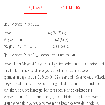
adet
AÇIKLAMA
İNCELEME (10)
Ejder Meyvesi Pitaya Edgar
Lezzet……………………………………(&) (&) (&) (&)
Meyve Üretimi……………………………… (&) (&) (&)
Yetişme – Verim ………..……..……..…(&) (&) (&) (&)
Ejder Meyvesi Pitaya Edgar derecelendirme tablosu:
Lezzet : Ejder Meyvesi Pitayanın tatlılığını test ederken refraktometre deni
bir cihaz kullanılır. Brix tatlılık ölçeği demektir nişastanın şekere dönme
aşamasının başlangıcıdır. Bu ölçek 0 – 32 arasındadır. Sayı ne kadar yükse
meyve o kadar tatlı ve lezzetlidir. Tatlılığa ek olarak, bu derecelendirme
verilirken, boyut ve lezzet gibi benzersiz özellikler de dikkate alınır.
Meyve Üretimi : Derecelendirme için, tek bir bitkiden kaç tane meyvenin
üretildiğine bakılır. Ayrıca, büyümesinin ne kadar kolay ya da zor olduğu