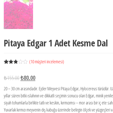
Pitaya Edgar 1 Adet Kesme Dal
(
10
müşteri incelemesi)
10
müşteri
puanın
₺
155.00
₺
80.00
a
dayana
rak 5
20 – 30 cm arasındadır. Ejder Meyvesi Pitaya Edgar, Hylocereus türüdür. U
üzerind
yıllar süren bitki ıslahının ve dikkatli seçimin sonucu olan Edgar, minik yenile
en
2.80
puan
siyah tohumlarla birlikte tatlı ve keskin, kırmızımsı – mor arası bir iç ete sahi
aldı
Yuvarlak kırmızı meyvenin dış kabuğu üzerinde belirgin ölçek ve yüzgeçleri v