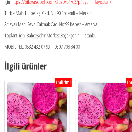
için
https://pitayasepeti.com/2020/04/03/pitayanin-faydalari/
Türbe Mah. Hutbetaşı Cad. No:90 Erdemli – Mersin
Altıayak Mah. Fevzi Çakmak Cad. No:99 Kepez – Antalya
Toplantı için: Bahçeşehir Merkez Başakşehir – İstanbul
MOBİL TEL: 0532 432 07 93 – 0507 708 84 00
İlgili ürünler
İndirim!
İn