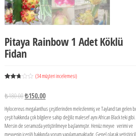
Pitaya Rainbow 1 Adet Köklü
Fidan
(
34
müşteri incelemesi)
34
müşter
i
₺
180.00
₺
150.00
puanın
a
dayana
Hylocereus megalanthus çeşitlerinden melezlenmiş ve Tayland tan gelen b
rak 5
çeşit hakkında çok bilgilere sahip değiliz malesef aynı African Black teki gibi.
üzerin
den
Mersin de seramızda yetiştirilmeye başlanmıştır. Henüz meyve verimi ve
2.65
meyvenin içeriği hakkında yorum yapılamamaktadır. Genel olarak yetiştiricil
puan