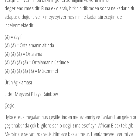
değerlendirmesidir. Buna ek olarak, bitkinin dikimden sonra ne kadar hızlı
adapte olduğunu ve ilk meyveyi vermesinin ne kadar süreceğini de
incelenmektedir.
(&) = Zayıf
(&) (&) = Ortalamanın altında
(&) (&) (&) = Ortalama
(&) (&) (&) (&) = Ortalamanın üstünde
(&) (&) (&) (&) (&) = Mükemmel
Ürün Açıklaması
Ejder Meyvesi Pitaya Rainbow
Çeşidi;
Hylocereus megalanthus çeşitlerinden melezlenmiş ve Tayland tan gelen b
çeşit hakkında çok bilgilere sahip değiliz malesef aynı African Black teki gibi.
Mersin de seramızda yetiştirilmeye başlanmıştır. Henüz meyve verimi ve