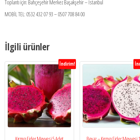
Toplantı için: Bahçeşehir Merkez Başakşehir – İstanbul
MOBİL TEL: 0532 432 07 93 – 0507 708 84 00
İlgili ürünler
İndirim!
İn
Kırmızı Ejder Meyvesi 5 Adet
Beyaz – Kırmızı Ejder Meyvesi 