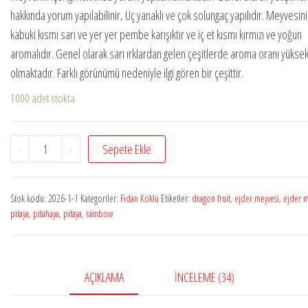
aldı
hakkında yorum yapılabilinir, Üç yanaklı ve çok solungaç yapılıdır. Meyvesini
kabuki kısmı sarı ve yer yer pembe karışıktır ve iç et kısmı kırmızı ve yoğun
aromalıdır. Genel olarak sarı ırklardan gelen çeşitlerde aroma oranı yükse
olmaktadır. Farklı görünümü nedeniyle ilgi gören bir çeşittir.
1000 adet stokta
Pitaya
-
+
Sepete Ekle
Rainbow
1
Stok kodu:
2026-1-1
Kategoriler:
Fidan Köklü
Etiketler:
dragon fruit
,
ejder meyvesi
,
ejder m
Adet
pitaya
,
pitahaya
,
pitaya
,
rainbow
Köklü
Fidan
adet
AÇIKLAMA
İNCELEME (34)