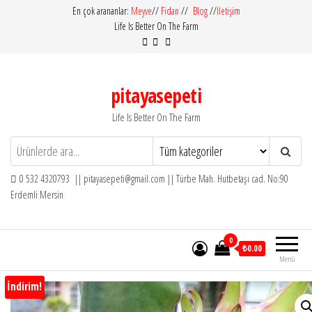
İçeriğe
En çok arananlar:
Meyve
//
Fidan
//
Blog
//
İletişim
Life Is Better On The Farm
atla
pitayasepeti
Life Is Better On The Farm
0 532 4320793 || pitayasepeti@gmail.com || Türbe Mah. Hutbetaşı cad. No:90
Erdemli Mersin
0
₺0.00
Menü
İndirim!