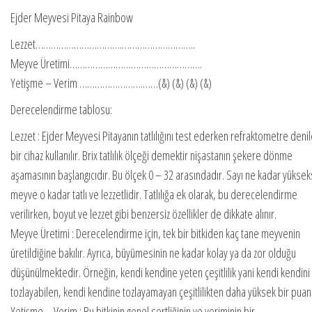
Ejder Meyvesi Pitaya Rainbow
Lezzet…………………………….………………………..
Meyve Üretimi…………………………………………….
Yetişme – Verim …………………….……(&) (&) (&) (&)
Derecelendirme tablosu:
Lezzet : Ejder Meyvesi Pitayanın tatlılığını test ederken refraktometre deni
bir cihaz kullanılır. Brix tatlılık ölçeği demektir nişastanın şekere dönme
aşamasının başlangıcıdır. Bu ölçek 0 – 32 arasındadır. Sayı ne kadar yükse
meyve o kadar tatlı ve lezzetlidir. Tatlılığa ek olarak, bu derecelendirme
verilirken, boyut ve lezzet gibi benzersiz özellikler de dikkate alınır.
Meyve Üretimi : Derecelendirme için, tek bir bitkiden kaç tane meyvenin
üretildiğine bakılır. Ayrıca, büyümesinin ne kadar kolay ya da zor olduğu
düşünülmektedir. Örneğin, kendi kendine yeten çeşitlilik yani kendi kendini
tozlayabilen, kendi kendine tozlayamayan çeşitlilikten daha yüksek bir puan 
Yetişme – Verim : Bu bitkinin genel sertliğinin ve veriminin bir