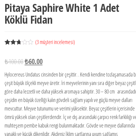
Pitaya Saphire White 1 Adet
Köklü Fidan
(
3
müşteri incelemesi)
3
müşter
i
₺
100.00
₺
60.00
puanın
a
dayana
Hylocereus Undatus cinsinden bir çeşittir. . Kendi kendine tozlaşamasada 
rak 5
çeşit büyük ölçekli meyve üretir. İri meyvelerinin yanı sıra diğer beyaz çeşit
üzerin
den
göre daha lezzetli ve daha yüksek aromaya sahiptir. 30 – 80 cm arasındadı
2.67
çeşidin en büyük özelliği kalın gövdeli sağlam yapılı ve güçlü meyve dalları
puan
aldı
mevcuttur. Meyve tutunumu ve verimi yüksektir. Beyaz çeşitlerin içerisinde 
ömrü yüksek olan çeşitlerdendir. İç ve dış arasındaki çarpıcı renk farklılığı v
muhteşem pembe kabuk rengi bulunmaktadır. Gövde ve meyve dallarında 
yanaklı ve küçük dikenlidir. Akdeniz İklim şartlarına uyum sağlamış