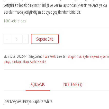
yetiştirilebilecek bir cinstir. İriliği ve verimi açısından Mersin ve Antalya da
seralarımızda yetiştirdiğimiz beyaz çeşitlerden birisidir.
1000 adet stokta
Pitaya
-
+
Sepete Ekle
Saphire
White
Stok kodu:
2022-1-1
Kategoriler:
Fidan Köklü
Etiketler:
dragon fruit
,
ejder meyvesi
,
ejder m
1
pitaya
,
pitahaya
,
pitaya
,
saphire white
Adet
Köklü
Fidan
AÇIKLAMA
İNCELEME (3)
adet
jder Meyvesi Pitaya Saphire White