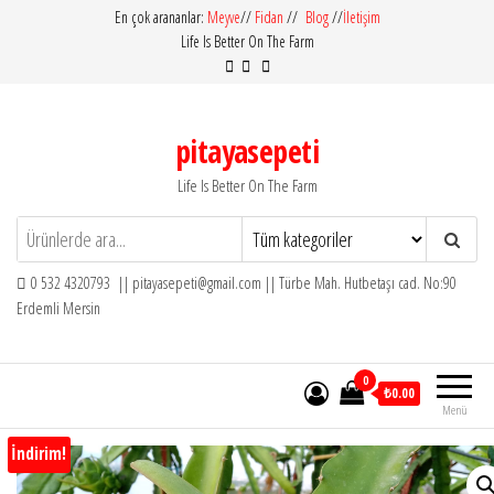
İçeriğe
En çok arananlar:
Meyve
//
Fidan
//
Blog
//
İletişim
Life Is Better On The Farm
atla
pitayasepeti
Life Is Better On The Farm
0 532 4320793 || pitayasepeti@gmail.com || Türbe Mah. Hutbetaşı cad. No:90
Erdemli Mersin
0
₺0.00
Menü
İndirim!