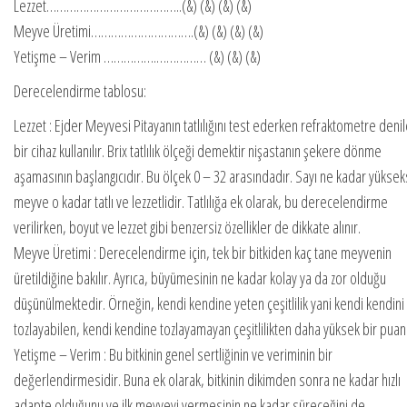
Lezzet…………………………………..(&) (&) (&) (&)
Meyve Üretimi………………………….(&) (&) (&) (&)
Yetişme – Verim …………….…………… (&) (&) (&)
Derecelendirme tablosu:
Lezzet : Ejder Meyvesi Pitayanın tatlılığını test ederken refraktometre deni
bir cihaz kullanılır. Brix tatlılık ölçeği demektir nişastanın şekere dönme
aşamasının başlangıcıdır. Bu ölçek 0 – 32 arasındadır. Sayı ne kadar yükse
meyve o kadar tatlı ve lezzetlidir. Tatlılığa ek olarak, bu derecelendirme
verilirken, boyut ve lezzet gibi benzersiz özellikler de dikkate alınır.
Meyve Üretimi : Derecelendirme için, tek bir bitkiden kaç tane meyvenin
üretildiğine bakılır. Ayrıca, büyümesinin ne kadar kolay ya da zor olduğu
düşünülmektedir. Örneğin, kendi kendine yeten çeşitlilik yani kendi kendini
tozlayabilen, kendi kendine tozlayamayan çeşitlilikten daha yüksek bir puan 
Yetişme – Verim : Bu bitkinin genel sertliğinin ve veriminin bir
değerlendirmesidir. Buna ek olarak, bitkinin dikimden sonra ne kadar hızlı
adapte olduğunu ve ilk meyveyi vermesinin ne kadar süreceğini de