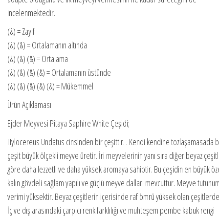
incelenmektedir.
(&) = Zayıf
(&) (&) = Ortalamanın altında
(&) (&) (&) = Ortalama
(&) (&) (&) (&) = Ortalamanın üstünde
(&) (&) (&) (&) (&) = Mükemmel
Ürün Açıklaması
Ejder Meyvesi Pitaya Saphire White Çeşidi;
Hylocereus Undatus cinsinden bir çeşittir. . Kendi kendine tozlaşamasada 
çeşit büyük ölçekli meyve üretir. İri meyvelerinin yanı sıra diğer beyaz çeşit
göre daha lezzetli ve daha yüksek aromaya sahiptir. Bu çeşidin en büyük öze
kalın gövdeli sağlam yapılı ve güçlü meyve dalları mevcuttur. Meyve tutunu
verimi yüksektir. Beyaz çeşitlerin içerisinde raf ömrü yüksek olan çeşitlerde
İç ve dış arasındaki çarpıcı renk farklılığı ve muhteşem pembe kabuk rengi